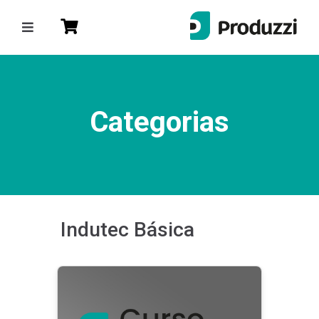
)
Entrar
ou
Cadastre-se
Categorias
Categorias
Lean & Six Sigma
Produtividade
Gestão de Projetos
Indutec Básica
CEO da Sua Vida
Gestão da Qualidade
Gente & Gestão
Produzzi Talks