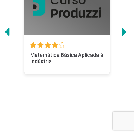
Programas de Elite
Lean Six Sigma - Edição 2023
Indutec Básica
Ver todas
Sobre nós
Matemática Básica Aplicada à
Indústria
Planos
Para sua
empresa
Seja um
professor
Contato
Perguntas
frequentes
Termos de